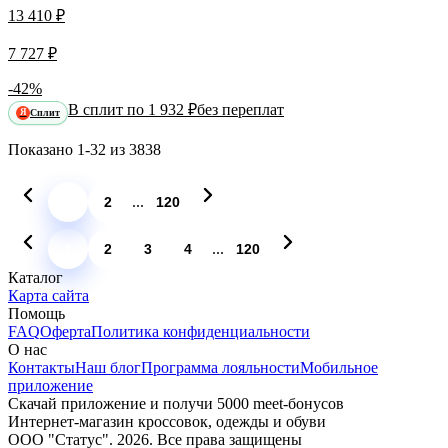
13 410 ₽
7 727 ₽
-42%
В сплит по 1 932 ₽
без переплат
Сплит
Я
Показано
1-32
из
3838
...
1
2
120
...
1
2
3
4
120
Каталог
Карта сайта
Помощь
FAQ
Оферта
Политика конфиденциальности
О нас
Контакты
Наш блог
Программа лояльности
Мобильное
приложение
Скачай приложение и получи 5000 meet-бонусов
Интернет-магазин кроссовок, одежды и обуви
ООО "Статус". 2026. Все права защищены