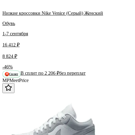
Низкие кроссовки Nike Venice (Серый) Женский
Обувь
1-7 сентября
16 412 ₽
8 824 ₽
-46%
В сплит по 2 206 ₽
без переплат
Сплит
Я
MP
Meet
Price