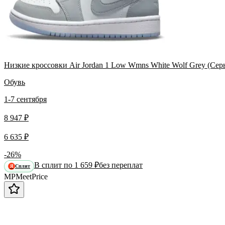
Низкие кроссовки Air Jordan 1 Low Wmns White Wolf Grey (Сер
Обувь
1-7 сентября
8 947 ₽
6 635 ₽
-26%
В сплит по 1 659 ₽
без переплат
Сплит
Я
MP
Meet
Price