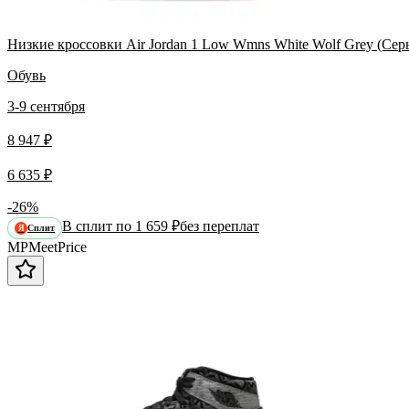
Низкие кроссовки Air Jordan 1 Low Wmns White Wolf Grey (Сер
Обувь
3-9 сентября
8 947 ₽
6 635 ₽
-26%
В сплит по 1 659 ₽
без переплат
Сплит
Я
MP
Meet
Price