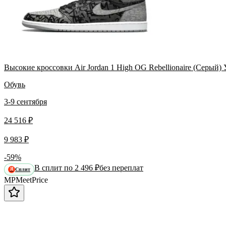
Высокие кроссовки Air Jordan 1 High OG Rebellionaire (Серый)
Обувь
3-9 сентября
24 516 ₽
9 983 ₽
-59%
В сплит по 2 496 ₽
без переплат
Сплит
Я
MP
Meet
Price