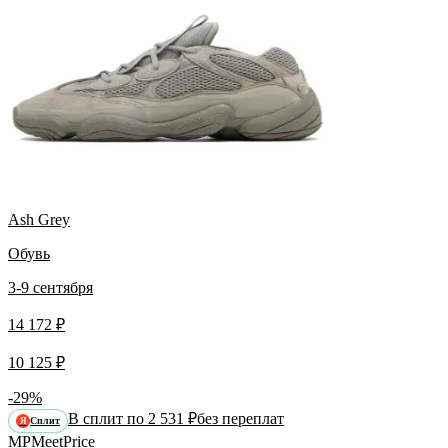
Ash Grey
Обувь
3-9 сентября
14 172 ₽
10 125 ₽
-29%
В сплит по 2 531 ₽
без переплат
Сплит
Я
MP
Meet
Price