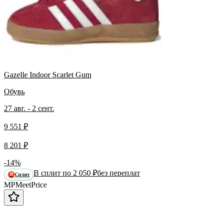
Gazelle Indoor Scarlet Gum
Обувь
27 авг. - 2 сент.
9 551 ₽
8 201 ₽
-14%
В сплит по 2 050 ₽
без переплат
Сплит
Я
MP
Meet
Price