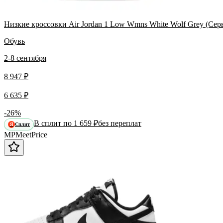
Низкие кроссовки Air Jordan 1 Low Wmns White Wolf Grey (Сер
Обувь
2-8 сентября
8 947 ₽
6 635 ₽
-26%
В сплит по 1 659 ₽
без переплат
Сплит
Я
MP
Meet
Price