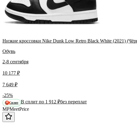
Низкие кроссовки Nike Dunk Low Retro Black White (2021) (Ч
Обувь
2-8 сентября
10 177 ₽
7 649 ₽
-25%
В сплит по 1 912 ₽
без переплат
Сплит
Я
MP
Meet
Price