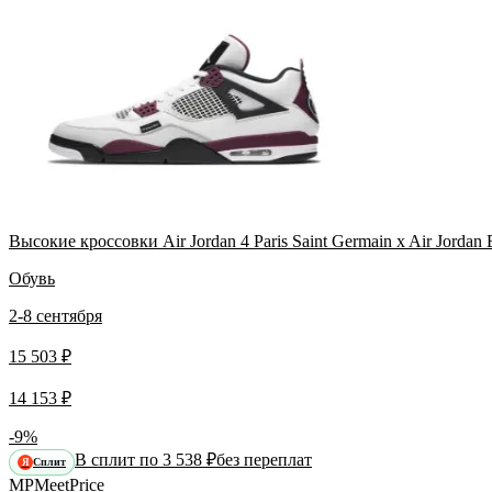
Высокие кроссовки Air Jordan 4 Paris Saint Germain x Air Jorda
Обувь
2-8 сентября
15 503 ₽
14 153 ₽
-9%
В сплит по 3 538 ₽
без переплат
Сплит
Я
MP
Meet
Price