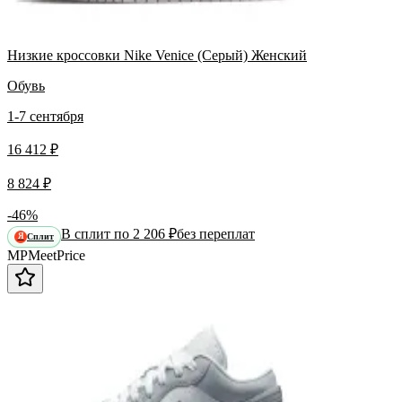
Низкие кроссовки Nike Venice (Серый) Женский
Обувь
1-7 сентября
16 412 ₽
8 824 ₽
-46%
В сплит по 2 206 ₽
без переплат
Сплит
Я
MP
Meet
Price