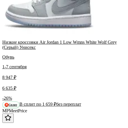
Низкие кроссовки Air Jordan 1 Low Wmns White Wolf Grey
(Серый) Унисекс
Обувь
1-7 сентября
8 947 ₽
6 635 ₽
-26%
В сплит по 1 659 ₽
без переплат
Сплит
Я
MP
Meet
Price