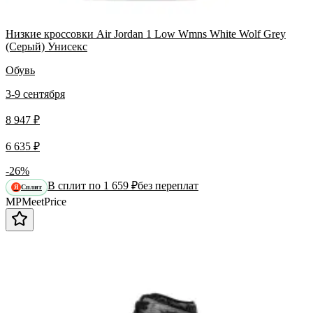
Низкие кроссовки Air Jordan 1 Low Wmns White Wolf Grey
(Серый) Унисекс
Обувь
3-9 сентября
8 947 ₽
6 635 ₽
-26%
В сплит по 1 659 ₽
без переплат
Сплит
Я
MP
Meet
Price