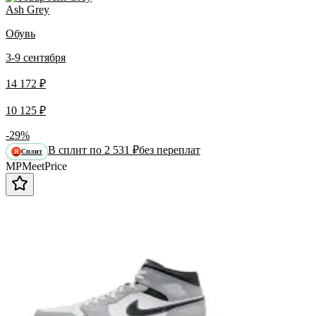
Ash Grey
Обувь
3-9 сентября
14 172 ₽
10 125 ₽
-29%
В сплит по 2 531 ₽
без переплат
Сплит
Я
MP
Meet
Price