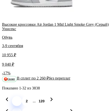
Высокие кроссовки Air Jordan 1 Mid Light Smoke Grey (Серый)
Унисекс
Обувь
3-9 сентября
10 955 ₽
9 040 ₽
-17%
В сплит по 2 260 ₽
без переплат
Сплит
Я
Показано
1-32
из
3838
...
1
2
120