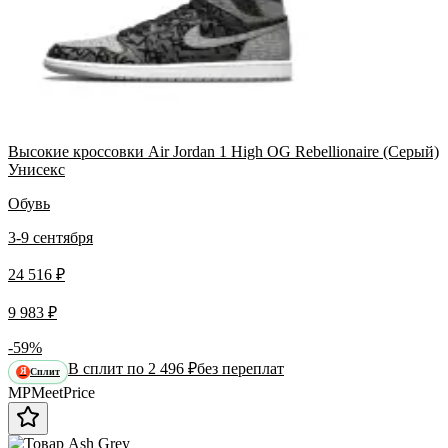
Высокие кроссовки Air Jordan 1 High OG Rebellionaire (Серый)
Унисекс
Обувь
3-9 сентября
24 516 ₽
9 983 ₽
-59%
В сплит по 2 496 ₽
без переплат
Сплит
Я
MP
Meet
Price