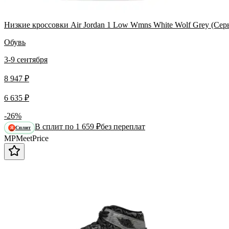
Низкие кроссовки Air Jordan 1 Low Wmns White Wolf Grey (Сер
Обувь
3-9 сентября
8 947 ₽
6 635 ₽
-26%
В сплит по 1 659 ₽
без переплат
Сплит
Я
MP
Meet
Price