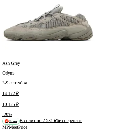
Ash Grey
Обувь
3-9 сентября
14 172 ₽
10 125 ₽
-29%
В сплит по 2 531 ₽
без переплат
Сплит
Я
MP
Meet
Price