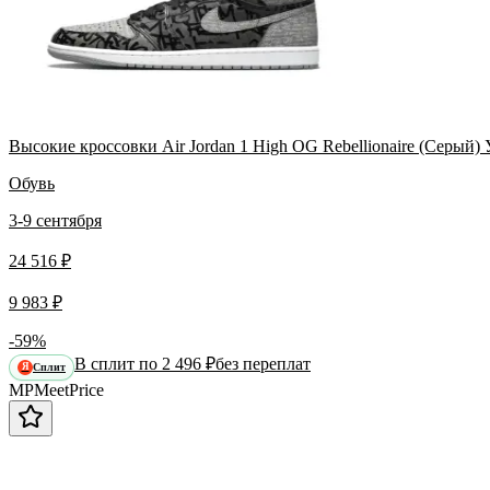
Высокие кроссовки Air Jordan 1 High OG Rebellionaire (Серый)
Обувь
3-9 сентября
24 516 ₽
9 983 ₽
-59%
В сплит по 2 496 ₽
без переплат
Сплит
Я
MP
Meet
Price