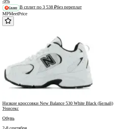
-9%
В сплит по 3 538 ₽
без переплат
Сплит
Я
MP
Meet
Price
Низкие кроссовки New Balance 530 White Black (Белый)
Унисекс
Обувь
2-8 сентября