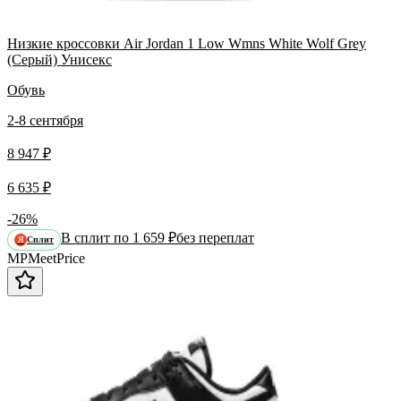
Низкие кроссовки Air Jordan 1 Low Wmns White Wolf Grey
(Серый) Унисекс
Обувь
2-8 сентября
8 947 ₽
6 635 ₽
-26%
В сплит по 1 659 ₽
без переплат
Сплит
Я
MP
Meet
Price