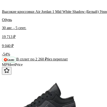
Высокие кроссовки Air Jordan 1 Mid White Shadow (Белый) Уни
Обувь
30 авг. - 5 сент.
19 713 ₽
9 040 ₽
-54%
В сплит по 2 260 ₽
без переплат
Сплит
Я
MP
Meet
Price