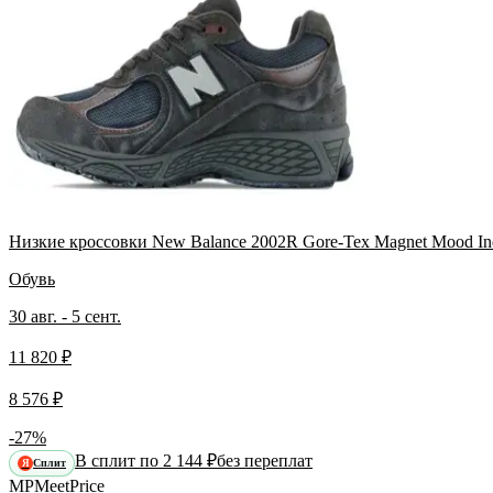
Низкие кроссовки New Balance 2002R Gore-Tex Magnet Mood In
Обувь
30 авг. - 5 сент.
11 820 ₽
8 576 ₽
-27%
В сплит по 2 144 ₽
без переплат
Сплит
Я
MP
Meet
Price