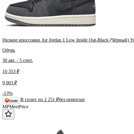
Низкие кроссовки Air Jordan 1 Low Inside Out-Black (Чёрный) 
Обувь
30 авг. - 5 сент.
10 353 ₽
9 003 ₽
-13%
В сплит по 2 251 ₽
без переплат
Сплит
Я
MP
Meet
Price