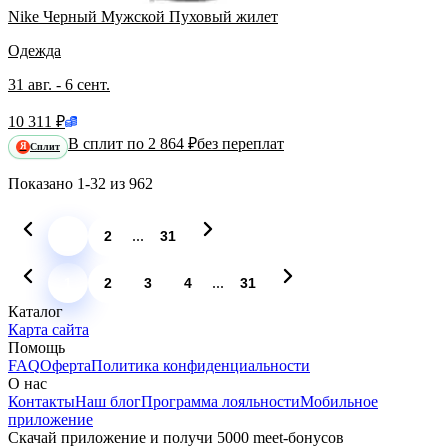
Nike Черный Мужской Пуховый жилет
Одежда
31 авг. - 6 сент.
10 311 ₽
В сплит по 2 864 ₽
без переплат
Сплит
Я
Показано
1-32
из
962
...
1
2
31
...
1
2
3
4
31
Каталог
Карта сайта
Помощь
FAQ
Оферта
Политика конфиденциальности
О нас
Контакты
Наш блог
Программа лояльности
Мобильное
приложение
Скачай приложение и получи 5000 meet-бонусов