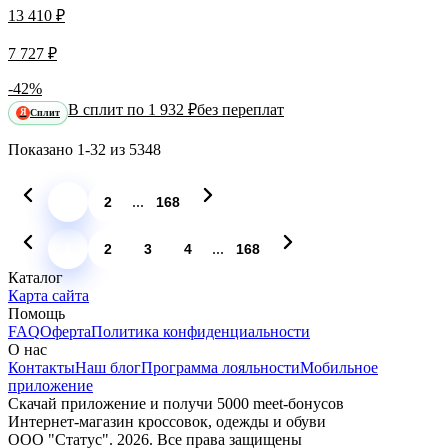
13 410 ₽
7 727 ₽
-42%
В сплит по 1 932 ₽
без переплат
Сплит
Я
Показано
1-32
из
5348
...
1
2
168
...
1
2
3
4
168
Каталог
Карта сайта
Помощь
FAQ
Оферта
Политика конфиденциальности
О нас
Контакты
Наш блог
Программа лояльности
Мобильное
приложение
Скачай приложение и получи 5000 meet-бонусов
Интернет-магазин кроссовок, одежды и обуви
ООО "Статус". 2026. Все права защищены