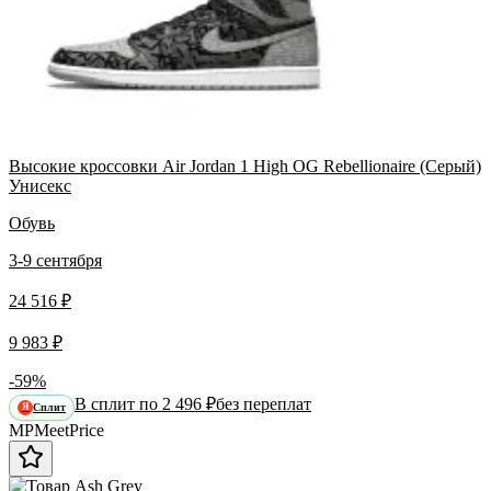
Высокие кроссовки Air Jordan 1 High OG Rebellionaire (Серый)
Унисекс
Обувь
3-9 сентября
24 516 ₽
9 983 ₽
-59%
В сплит по 2 496 ₽
без переплат
Сплит
Я
MP
Meet
Price