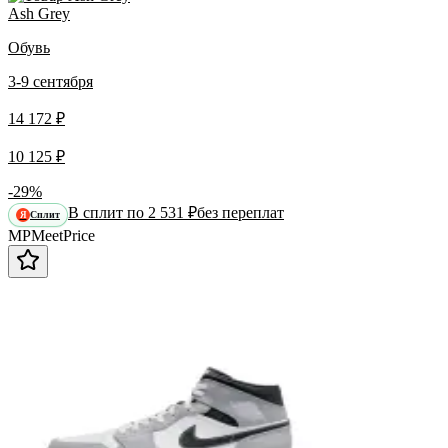
Ash Grey
Обувь
3-9 сентября
14 172 ₽
10 125 ₽
-29%
В сплит по 2 531 ₽
без переплат
Сплит
Я
MP
Meet
Price