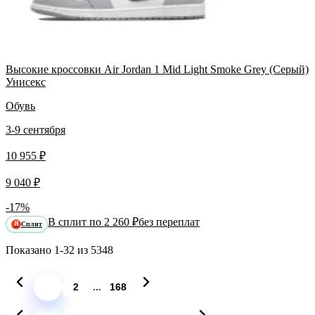
Высокие кроссовки Air Jordan 1 Mid Light Smoke Grey (Серый)
Унисекс
Обувь
3-9 сентября
10 955 ₽
9 040 ₽
-17%
В сплит по 2 260 ₽
без переплат
Сплит
Я
Показано
1-32
из
5348
...
1
2
168