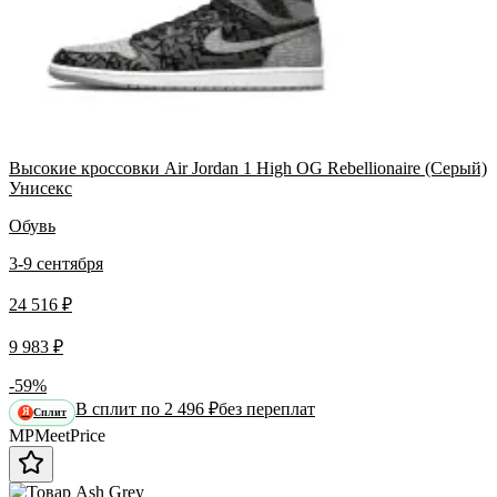
Высокие кроссовки Air Jordan 1 High OG Rebellionaire (Серый)
Унисекс
Обувь
3-9 сентября
24 516 ₽
9 983 ₽
-59%
В сплит по 2 496 ₽
без переплат
Сплит
Я
MP
Meet
Price