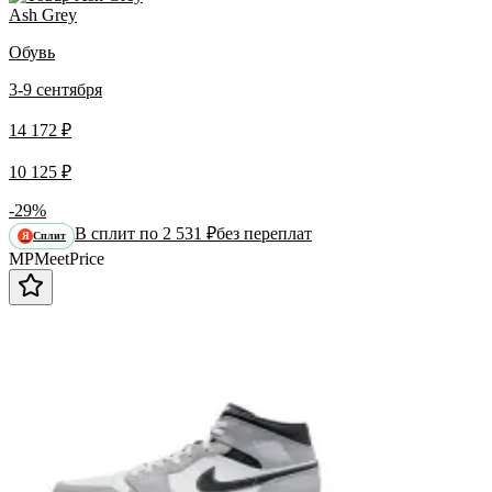
Ash Grey
Обувь
3-9 сентября
14 172 ₽
10 125 ₽
-29%
В сплит по 2 531 ₽
без переплат
Сплит
Я
MP
Meet
Price