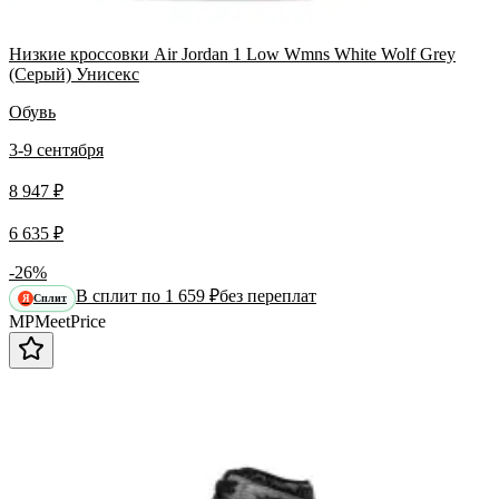
Низкие кроссовки Air Jordan 1 Low Wmns White Wolf Grey
(Серый) Унисекс
Обувь
3-9 сентября
8 947 ₽
6 635 ₽
-26%
В сплит по 1 659 ₽
без переплат
Сплит
Я
MP
Meet
Price