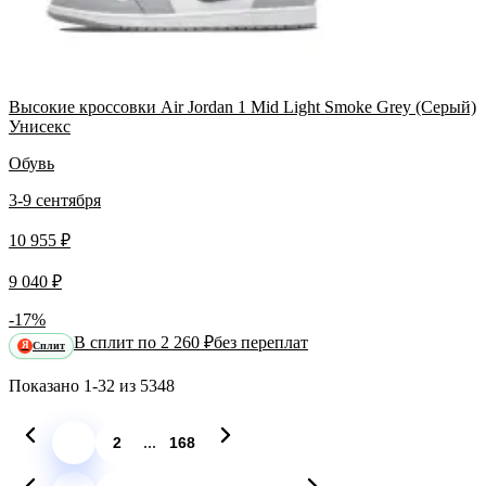
Высокие кроссовки Air Jordan 1 Mid Light Smoke Grey (Серый)
Унисекс
Обувь
3-9 сентября
10 955 ₽
9 040 ₽
-17%
В сплит по 2 260 ₽
без переплат
Сплит
Я
Показано
1-32
из
5348
...
1
2
168