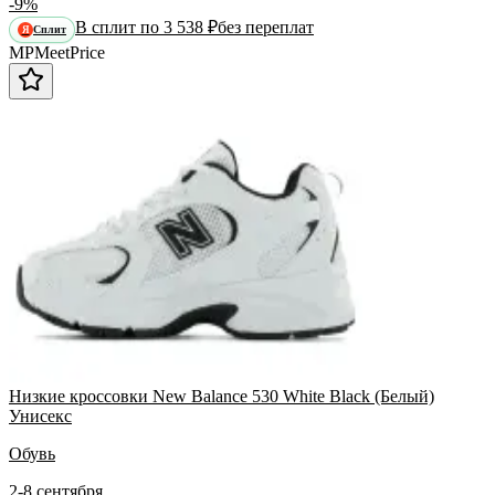
-9%
В сплит по 3 538 ₽
без переплат
Сплит
Я
MP
Meet
Price
Низкие кроссовки New Balance 530 White Black (Белый)
Унисекс
Обувь
2-8 сентября