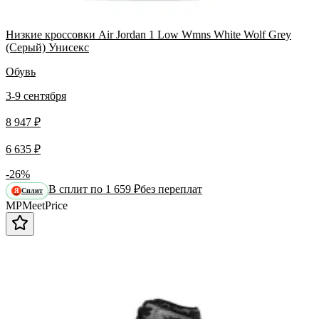
Низкие кроссовки Air Jordan 1 Low Wmns White Wolf Grey
(Серый) Унисекс
Обувь
3-9 сентября
8 947 ₽
6 635 ₽
-26%
В сплит по 1 659 ₽
без переплат
Сплит
Я
MP
Meet
Price