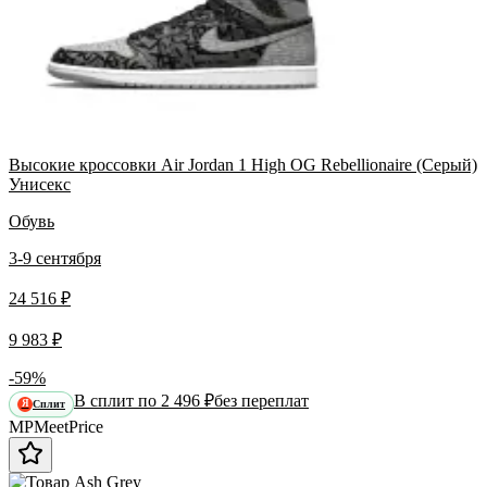
Высокие кроссовки Air Jordan 1 High OG Rebellionaire (Серый)
Унисекс
Обувь
3-9 сентября
24 516 ₽
9 983 ₽
-59%
В сплит по 2 496 ₽
без переплат
Сплит
Я
MP
Meet
Price