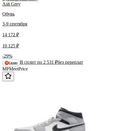
Ash Grey
Обувь
3-9 сентября
14 172 ₽
10 125 ₽
-29%
В сплит по 2 531 ₽
без переплат
Сплит
Я
MP
Meet
Price