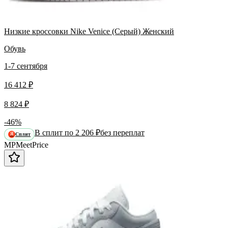
Низкие кроссовки Nike Venice (Серый) Женский
Обувь
1-7 сентября
16 412 ₽
8 824 ₽
-46%
В сплит по 2 206 ₽
без переплат
Сплит
Я
MP
Meet
Price