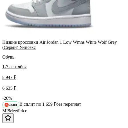
Низкие кроссовки Air Jordan 1 Low Wmns White Wolf Grey
(Серый) Унисекс
Обувь
1-7 сентября
8 947 ₽
6 635 ₽
-26%
В сплит по 1 659 ₽
без переплат
Сплит
Я
MP
Meet
Price