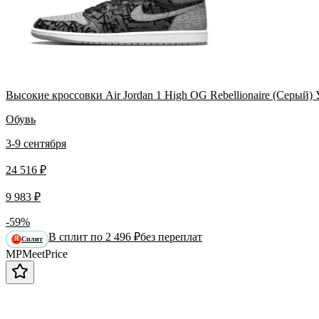
Высокие кроссовки Air Jordan 1 High OG Rebellionaire (Серый)
Обувь
3-9 сентября
24 516 ₽
9 983 ₽
-59%
В сплит по 2 496 ₽
без переплат
Сплит
Я
MP
Meet
Price