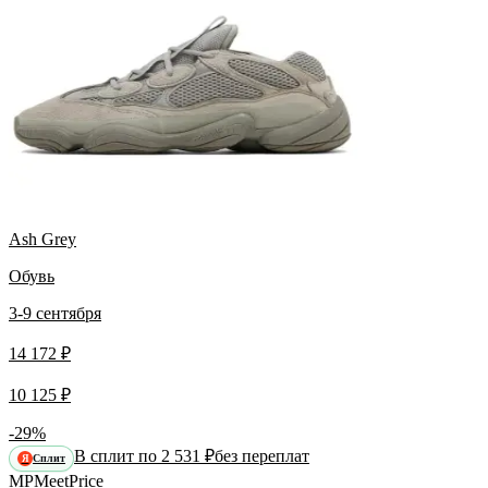
Ash Grey
Обувь
3-9 сентября
14 172 ₽
10 125 ₽
-29%
В сплит по 2 531 ₽
без переплат
Сплит
Я
MP
Meet
Price