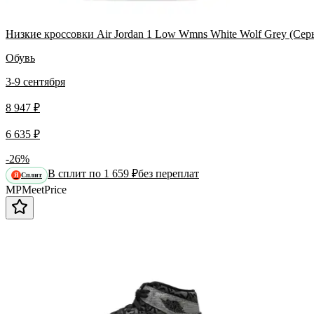
Низкие кроссовки Air Jordan 1 Low Wmns White Wolf Grey (Сер
Обувь
3-9 сентября
8 947 ₽
6 635 ₽
-26%
В сплит по 1 659 ₽
без переплат
Сплит
Я
MP
Meet
Price