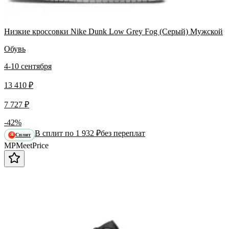
Низкие кроссовки Nike Dunk Low Grey Fog (Серый) Мужской
Обувь
4-10 сентября
13 410 ₽
7 727 ₽
-42%
В сплит по 1 932 ₽
без переплат
Сплит
Я
MP
Meet
Price