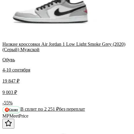
Низкие кроссовки Air Jordan 1 Low Light Smoke Grey (2020)
(Серый) Мужской
Обувь
4-10 сентября
19 847 ₽
9 003 ₽
-55%
В сплит по 2 251 ₽
без переплат
Сплит
Я
MP
Meet
Price