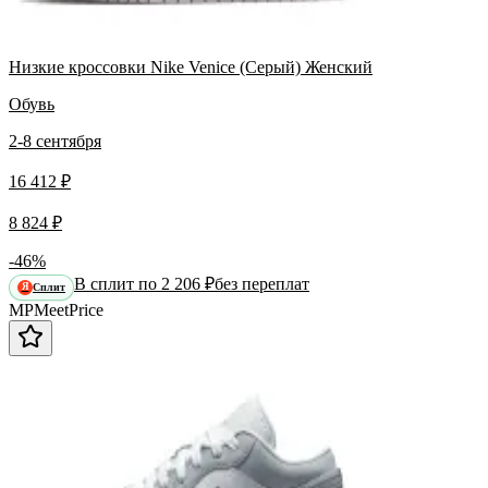
Низкие кроссовки Nike Venice (Серый) Женский
Обувь
2-8 сентября
16 412 ₽
8 824 ₽
-46%
В сплит по 2 206 ₽
без переплат
Сплит
Я
MP
Meet
Price