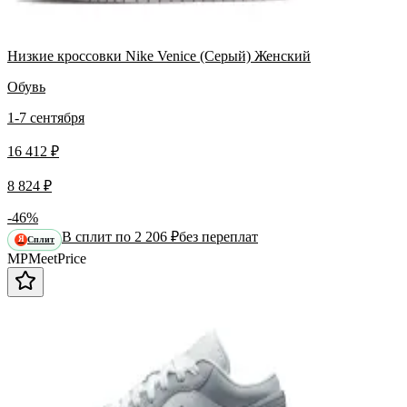
Низкие кроссовки Nike Venice (Серый) Женский
Обувь
1-7 сентября
16 412 ₽
8 824 ₽
-46%
В сплит по 2 206 ₽
без переплат
Сплит
Я
MP
Meet
Price