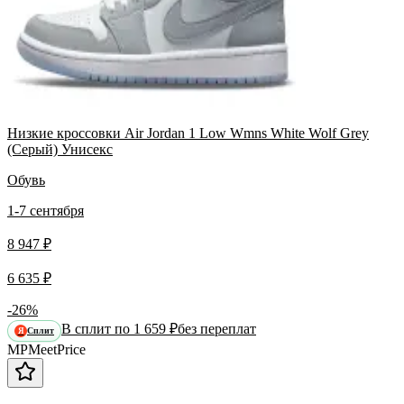
Низкие кроссовки Air Jordan 1 Low Wmns White Wolf Grey
(Серый) Унисекс
Обувь
1-7 сентября
8 947 ₽
6 635 ₽
-26%
В сплит по 1 659 ₽
без переплат
Сплит
Я
MP
Meet
Price