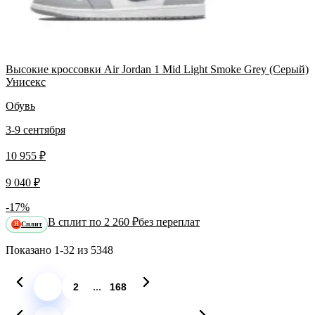
Высокие кроссовки Air Jordan 1 Mid Light Smoke Grey (Серый)
Унисекс
Обувь
3-9 сентября
10 955 ₽
9 040 ₽
-17%
В сплит по 2 260 ₽
без переплат
Сплит
Я
Показано
1-32
из
5348
...
1
2
168