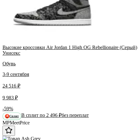
Высокие кроссовки Air Jordan 1 High OG Rebellionaire (Серый)
Унисекс
Обувь
3-9 сентября
24 516 ₽
9 983 ₽
-59%
В сплит по 2 496 ₽
без переплат
Сплит
Я
MP
Meet
Price