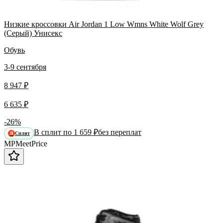
Низкие кроссовки Air Jordan 1 Low Wmns White Wolf Grey
(Серый) Унисекс
Обувь
3-9 сентября
8 947 ₽
6 635 ₽
-26%
В сплит по 1 659 ₽
без переплат
Сплит
Я
MP
Meet
Price