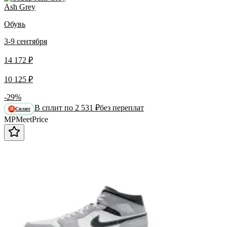
Ash Grey
Обувь
3-9 сентября
14 172 ₽
10 125 ₽
-29%
В сплит по 2 531 ₽
без переплат
Сплит
Я
MP
Meet
Price