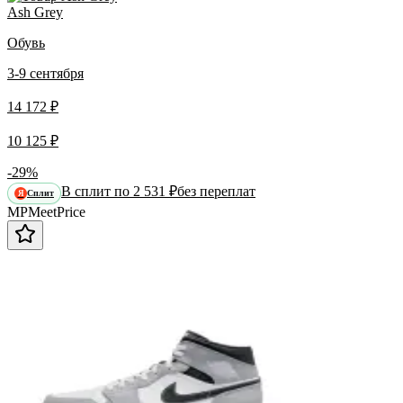
Ash Grey
Обувь
3-9 сентября
14 172 ₽
10 125 ₽
-29%
В сплит по 2 531 ₽
без переплат
Сплит
Я
MP
Meet
Price