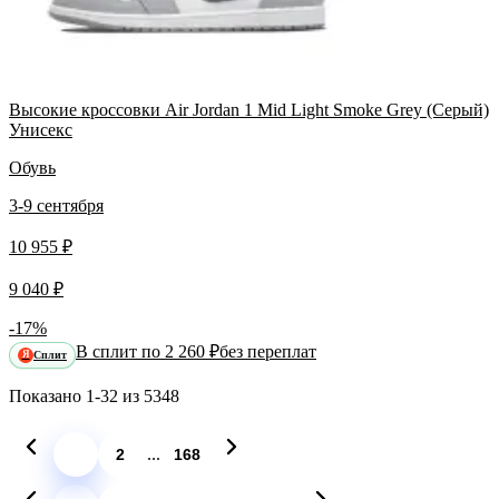
Высокие кроссовки Air Jordan 1 Mid Light Smoke Grey (Серый)
Унисекс
Обувь
3-9 сентября
10 955 ₽
9 040 ₽
-17%
В сплит по 2 260 ₽
без переплат
Сплит
Я
Показано
1-32
из
5348
...
1
2
168