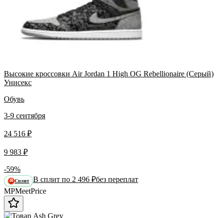
Высокие кроссовки Air Jordan 1 High OG Rebellionaire (Серый)
Унисекс
Обувь
3-9 сентября
24 516 ₽
9 983 ₽
-59%
В сплит по 2 496 ₽
без переплат
Сплит
Я
MP
Meet
Price