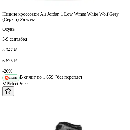
Низкие кроссовки Air Jordan 1 Low Wmns White Wolf Grey
(Серый) Унисекс
Обувь
3-9 сентября
8 947 ₽
6 635 ₽
-26%
В сплит по 1 659 ₽
без переплат
Сплит
Я
MP
Meet
Price