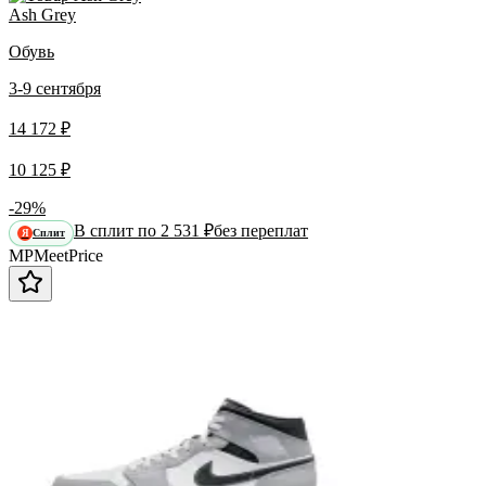
Ash Grey
Обувь
3-9 сентября
14 172 ₽
10 125 ₽
-29%
В сплит по 2 531 ₽
без переплат
Сплит
Я
MP
Meet
Price