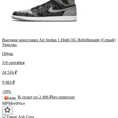
Высокие кроссовки Air Jordan 1 High OG Rebellionaire (Серый)
Унисекс
Обувь
3-9 сентября
24 516 ₽
9 983 ₽
-59%
В сплит по 2 496 ₽
без переплат
Сплит
Я
MP
Meet
Price