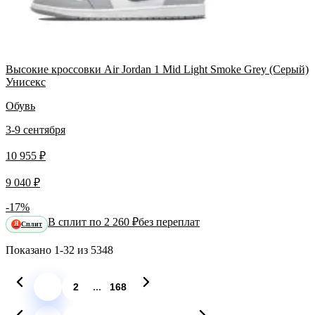
Высокие кроссовки Air Jordan 1 Mid Light Smoke Grey (Серый)
Унисекс
Обувь
3-9 сентября
10 955 ₽
9 040 ₽
-17%
В сплит по 2 260 ₽
без переплат
Сплит
Я
Показано
1-32
из
5348
...
1
2
168