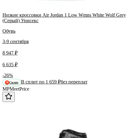
Низкие кроссовки Air Jordan 1 Low Wmns White Wolf Grey
(Серый) Унисекс
Обувь
3-9 сентября
8 947 ₽
6 635 ₽
-26%
В сплит по 1 659 ₽
без переплат
Сплит
Я
MP
Meet
Price