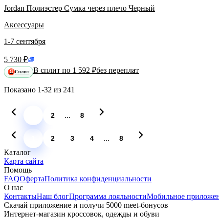
Jordan Полиэстер Сумка через плечо Черный
Аксессуары
1-7 сентября
5 730 ₽
В сплит по 1 592 ₽
без переплат
Сплит
Я
Показано
1-32
из
241
...
1
2
8
...
1
2
3
4
8
Каталог
Карта сайта
Помощь
FAQ
Оферта
Политика конфиденциальности
О нас
Контакты
Наш блог
Программа лояльности
Мобильное приложе
Скачай приложение и получи 5000 meet-бонусов
Интернет-магазин кроссовок, одежды и обуви