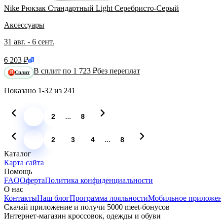
Nike Рюкзак Стандартный Light Серебристо-Серый
Аксессуары
31 авг. - 6 сент.
6 203 ₽
В сплит по 1 723 ₽
без переплат
Сплит
Я
Показано
1-32
из
241
...
1
2
8
...
1
2
3
4
8
Каталог
Карта сайта
Помощь
FAQ
Оферта
Политика конфиденциальности
О нас
Контакты
Наш блог
Программа лояльности
Мобильное приложе
Скачай приложение и получи 5000 meet-бонусов
Интернет-магазин кроссовок, одежды и обуви