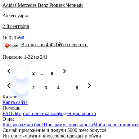
Adidas Mercedes Benz Рюкзак Черный
Аксессуары
2-8 сентября
16 020 ₽
В сплит по 4 450 ₽
без переплат
Сплит
Я
Показано
1-32
из
241
...
1
2
8
...
1
2
3
4
8
Каталог
Карта сайта
Помощь
FAQ
Оферта
Политика конфиденциальности
О нас
Контакты
Наш блог
Программа лояльности
Мобильное приложе
Скачай приложение и получи 5000 meet-бонусов
Интернет-магазин кроссовок, одежды и обуви