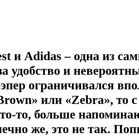
t и Adidas – одна из са
а удобство и невероятны
эпер ограничивался вп
Brown» или «Zebra», то 
то-то, больше напомина
ечно же, это не так. По