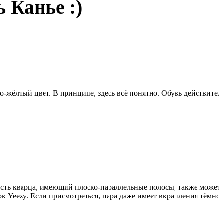
ь Канье :)
о-жёлтый цвет. В принципе, здесь всё понятно. Обувь действител
сть кварца, имеющий плоско-параллельные полосы, также может 
к Yeezy. Если присмотреться, пара даже имеет вкрапления тёмн