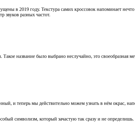
щены в 2019 году. Текстура самих кроссовок напоминает нечто
р звуков разных частот.
. Такое название было выбрано неслучайно, это своеобразная м
нный, и теперь мы действительно можем узнать в нём окрас, н
обый символизм, который зачастую так сразу и не определишь. Н