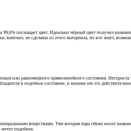
на 99,6% поглощает цвет. Идеально чёрный цвет получил назван
и, конечно, не сделаны из этого материала, но кто знает, возмо
нии покоя или равномерного прямолинейного состояния. Неспрос
обладателя в подобное состояние, и внешне им это действительно
минеральными веществами. Уже которая пара обуви носит назван
т нечто подобное.