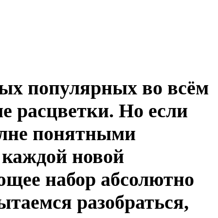
мых популярных во всём
е расцветки. Но если
олне понятными
с каждой новой
ющее набор абсолютно
пытаемся разобраться,