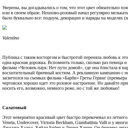
Уверены, вы догадывались о том, что этот цвет обязательно по
или в своем образе. Неоново-розовый начал регулярно мелькать
было буквально все: подиум, декорации и наряды на моделях (х
Valentino
Публика с таким восторгом и быстротой переняла любовь
к эт
одна красная дорожка. Вспомнить только, сколько раз певица 
фильма «Человек-паук: Нет пути домой», где она блистала в н
восхитительный брючный костюм. А рекламную кампанию с не
засветился на съемках фильма «Барби» Греты Гервиг (премьера 
чертовски хорошо идет это розовое настроение. Но давайте приз
носить его, возможно, немного реже, но с той же любовью!
Салатовый
Этот невероятно красивый цвет быстро перекочевал из летнего
Veneta, Undercover, Victoria Beckham, Giambattista Valli и у м
Джиджи Хадид, Хейли Бибер и Леони Ханне. Он безумно лег