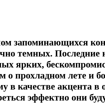
оном запоминающихся к
точно темных. Последние
ых ярких, бескомпромис
 о прохладном лете и бо
у в качестве акцента в 
реться эффектно они буд