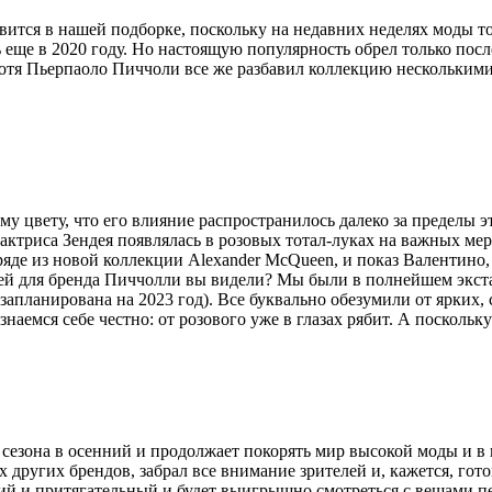
явится в нашей подборке, поскольку на недавних
неделях моды т
 еще в 2020 году. Но настоящую популярность обрел только после
отя Пьерпаоло Пиччоли все же разбавил коллекцию несколькими t
ому цвету, что его влияние распространилось далеко за пределы э
и актриса Зендея появлялась в розовых тотал-луках на важных м
аряде из новой коллекции Alexander McQueen, и показ Валентино,
й для бренда Пиччолли вы видели? Мы были в полнейшем экст
запланирована на 2023 год). Все буквально обезумили от ярких,
наемся себе честно: от розового уже в глазах рябит. А поскольк
 сезона в осенний и продолжает покорять мир высокой моды и в 
ногих других брендов, забрал все внимание зрителей и, кажется, г
кий
и притягательный и будет выигрышно смотреться с вещами пес