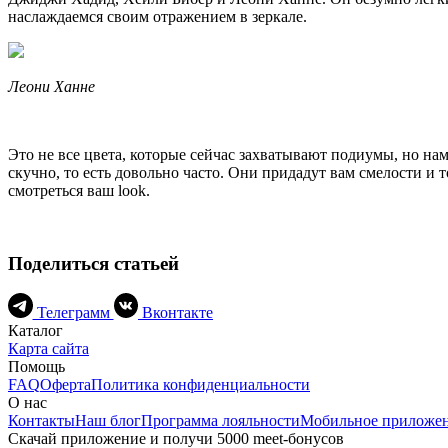
наслаждаемся своим отражением в зеркале.
Леони Ханне
Это не все цвета, которые сейчас захватывают подиумы, но нам
скучно, то есть довольно часто. Они придадут вам смелости и 
смотреться
ваш look.
Поделиться статьей
Телеграмм
Вконтакте
Каталог
Карта сайта
Помощь
FAQ
Оферта
Политика конфиденциальности
О нас
Контакты
Наш блог
Программа лояльности
Мобильное приложе
Скачай приложение и получи 5000 meet-бонусов