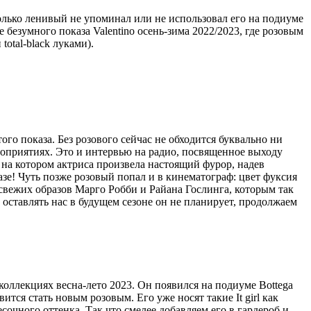
олько ленивый не упоминал или не использовал его на подиуме
 безумного показа Valentino осень-зима 2022/2023, где розовым
otal-black луками).
того показа. Без розового сейчас не обходится буквально ни
ероприятиях. Это и интервью на радио, посвященное выходу
 на котором актриса произвела настоящий фурор, надев
азе!
Чуть позже розовый попал
и в кинематограф: цвет фуксия
 свежих образов Марго Робби и Райана Гослинга, которым так
у оставлять нас в будущем сезоне он не планирует, продолжаем
коллекциях весна-лето 2023. Он появился на подиуме Bottega
отовится стать новым розовым.
Его уже носят такие It girl как
очного оттенка. Так что смелее добавляем его в гардероб и