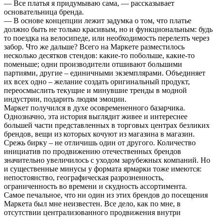
— Все платья я придумываю сама, — рассказывает
основательница бренда.
— В основе концепции лежит задумка о том, что платье
должно быть не только красивым, но и функциональным: будь
то поездка на велосипеде, или необходимость перелезть через
забор.
Что же дальше?
Всего на Маркете разместилось
несколько десятков стендов: какие-то побольше, какие-то
поменьше; одни производители отшивают большими
партиями, другие – единичными экземплярами. Объединяет
их всех одно – желание создать оригинальный продукт,
переосмыслить текущие и минувшие тренды в модной
индустрии, подарить людям эмоции.
Маркет получился в духе осовремененного базарчика.
Однозначно, эта история выглядит живее и интереснее
большей части представленных в торговых центрах безликих
брендов, вещи из которых кочуют из магазина в магазин.
Срежь бирку – не отличишь один от другого. Количество
инициатив по продвижению отечественных брендов
значительно увеличилось с уходом зарубежных компаний. Но
и существенные минусы у формата ярмарки тоже имеются:
непостоянство, географическая разрозненность,
ограниченность во времени и скудность ассортимента.
Самое печальное, что ни один из этих брендов до посещения
Маркета был мне неизвестен. Все дело, как по мне, в
отсутствии централизованного продвижения внутри