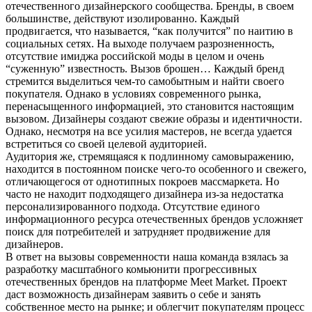
отечественного дизайнерского сообщества. Бренды, в своем
большинстве, действуют изолированно. Каждый
продвигается, что называется, “как получится” по наитию в
социальных сетях. На выходе получаем разрозненность,
отсутствие имиджа российской моды в целом и очень
“суженную” известность.
Вызов брошен…
Каждый бренд
стремится выделиться чем-то самобытным и найти своего
покупателя. Однако в условиях современного рынка,
перенасыщенного информацией, это становится настоящим
вызовом. Дизайнеры создают свежие образы и идентичности.
Однако, несмотря на все усилия мастеров, не всегда удается
встретиться со своей целевой аудиторией.
Аудитория же, стремящаяся к подлинному самовыражению,
находится в постоянном поиске чего-то особенного и свежего,
отличающегося от однотипных покроев массмаркета. Но
часто не находит подходящего дизайнера из-за недостатка
персонализированного подхода. Отсутствие единого
информационного ресурса отечественных брендов усложняет
поиск для потребителей и затрудняет продвижение для
дизайнеров.
В ответ на вызовы современности наша команда взялась за
разработку масштабного комьюнити прогрессивных
отечественных брендов на платформе Meet Market. Проект
даст возможность дизайнерам заявить о себе и занять
собственное место на рынке; и облегчит покупателям процесс