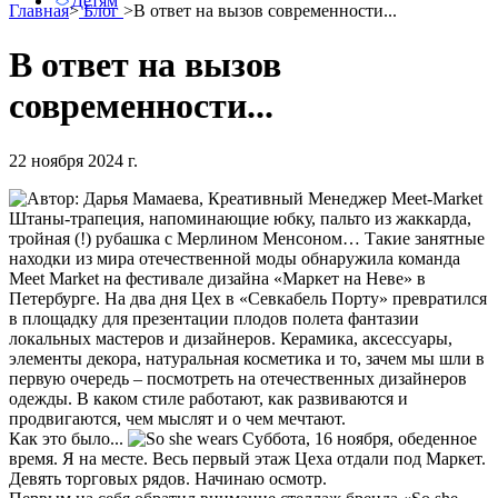
Детям
Главная
>
Блог
>
В ответ на вызов современности...
В ответ на вызов
современности...
22 ноября 2024 г.
Штаны-трапеция, напоминающие юбку, пальто из жаккарда,
тройная (!) рубашка с Мерлином Менсоном… Такие занятные
находки из мира отечественной моды обнаружила команда
Meet Market на фестивале дизайна «Маркет на Неве» в
Петербурге.
На два дня Цех в «Севкабель Порту» превратился
в площадку для презентации плодов полета фантазии
локальных мастеров и дизайнеров. Керамика, аксессуары,
элементы декора, натуральная косметика и то, зачем мы шли в
первую очередь – посмотреть на отечественных дизайнеров
одежды. В каком стиле работают, как развиваются и
продвигаются, чем мыслят и о чем мечтают.
Как это было...
Суббота, 16 ноября, обеденное
время. Я на месте. Весь первый этаж Цеха отдали под Маркет.
Девять торговых рядов. Начинаю осмотр.