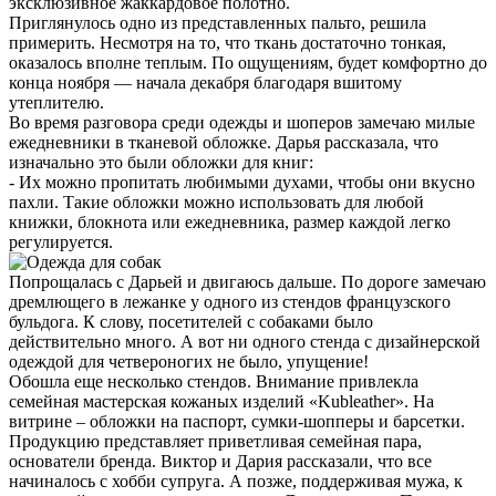
эксклюзивное жаккардовое полотно.
Приглянулось одно из представленных пальто, решила
примерить. Несмотря на то, что ткань достаточно тонкая,
оказалось вполне теплым. По ощущениям, будет комфортно до
конца ноября — начала декабря благодаря вшитому
утеплителю.
Во время разговора среди одежды и шоперов замечаю милые
ежедневники в тканевой обложке. Дарья рассказала, что
изначально это были обложки для книг:
- Их можно пропитать любимыми духами, чтобы они вкусно
пахли. Такие обложки можно использовать для любой
книжки, блокнота или ежедневника, размер каждой легко
регулируется.
Попрощалась с Дарьей и двигаюсь дальше. По дороге замечаю
дремлющего в лежанке у одного из стендов французского
бульдога. К слову, посетителей с собаками было
действительно много. А вот ни одного стенда с дизайнерской
одеждой для четвероногих не было, упущение!
Обошла еще несколько стендов. Внимание привлекла
семейная мастерская кожаных изделий «Kubleather». На
витрине – обложки на паспорт, сумки-шопперы и барсетки.
Продукцию представляет приветливая семейная пара,
основатели бренда. Виктор и Дария рассказали, что все
начиналось с хобби супруга. А позже, поддерживая мужа, к