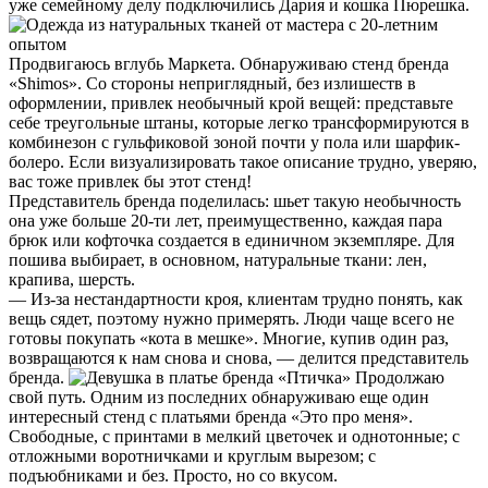
уже семейному делу подключились Дария и кошка Пюрешка.
Продвигаюсь вглубь Маркета. Обнаруживаю стенд бренда
«Shimos». Со стороны неприглядный, без излишеств в
оформлении, привлек необычный крой вещей: представьте
себе треугольные штаны, которые легко трансформируются в
комбинезон с гульфиковой зоной почти у пола или шарфик-
болеро. Если визуализировать такое описание трудно, уверяю,
вас тоже привлек бы этот стенд!
Представитель бренда поделилась: шьет такую необычность
она уже больше 20-ти лет, преимущественно, каждая пара
брюк или кофточка создается в единичном экземпляре. Для
пошива выбирает, в основном, натуральные ткани: лен,
крапива, шерсть.
— Из-за нестандартности кроя, клиентам трудно понять, как
вещь сядет, поэтому нужно примерять. Люди чаще всего не
готовы покупать «кота в мешке». Многие, купив один раз,
возвращаются к нам снова и снова, — делится представитель
бренда.
Продолжаю
свой путь. Одним из последних обнаруживаю еще один
интересный стенд с платьями бренда «Это про меня».
Свободные, с принтами в мелкий цветочек и однотонные; с
отложными воротничками и круглым вырезом; с
подъюбниками и без. Просто, но со вкусом.