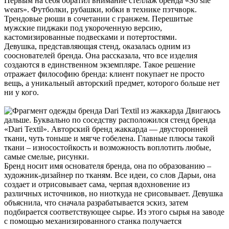
Первым на себя обратил внимание стеллаж бренда «So she
wears». Футболки, рубашки, юбки в технике пэтчворк.
Трендовые рюши в сочетании с гранжем. Перешитые
мужские пиджаки под укороченную версию,
кастомизированные подвесками и потертостями.
Девушка, представляющая стенд, оказалась одним из
сооснователей бренда. Она рассказала, что все изделия
создаются в единственном экземпляре. Такое решение
отражает философию бренда: клиент покупает не просто
вещь, а уникальный авторский предмет, которого больше нет
ни у кого.
Двигаюсь
дальше. Буквально по соседству расположился стенд бренда
«Dari Textil». Авторский бренд жаккарда — двусторонней
ткани, чуть тоньше и мягче гобелена. Главные плюсы такой
ткани – износостойкость и возможность воплотить любые,
самые смелые, рисунки.
Бренд носит имя основателя бренда, она по образованию –
художник-дизайнер по тканям. Все идеи, со слов Дарьи, она
создает и отрисовывает сама, черпая вдохновение из
различных источников, но ниоткуда не срисовывает. Девушка
объяснила, что сначала разрабатывается эскиз, затем
подбирается соответствующее сырье. Из этого сырья на заводе
с помощью механизированного станка получается