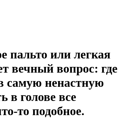
ое пальто или легкая
ет вечный вопрос: где
 в самую ненастную
ь в голове все
то-то подобное.