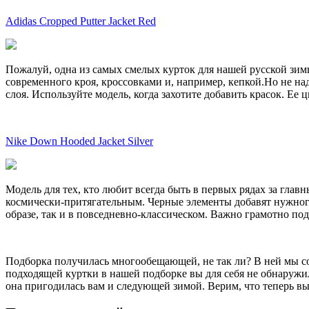
Adidas Cropped Putter Jacket Red
Пожалуй, одна из самых смелых курток для нашей русской зимы.
современного кроя, кроссовками и, например, кепкой.Но не над
слоя. Используйте модель, когда захотите добавить красок. Е
Nike Down Hooded Jacket Silver
Модель для тех, кто любит всегда быть в первых рядах за гла
космически-притягательным. Черные элементы добавят нужного 
образе, так и в повседневно-классическом. Важно грамотно по
Подборка получилась многообещающей, не так ли? В ней мы собр
подходящей куртки в нашей подборке вы для себя не обнаружил
она пригодилась вам и следующей зимой. Верим, что теперь вы