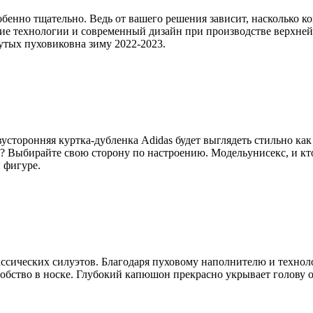
бенно тщательно. Ведь от вашего решения зависит, насколько к
ие технологии и современный дизайн при производстве верхней 
рутых пуховиковна зиму 2022-2023.
вусторонняя куртка-дубленка Adidas будет выглядеть стильно ка
? Выбирайте свою сторону по настроению. Модельунисекс, и кто
 фигуре.
ссических силуэтов.
Благодаря пуховому наполнителю и техноло
обство в носке. Глубокий капюшон прекрасно укрывает голову от