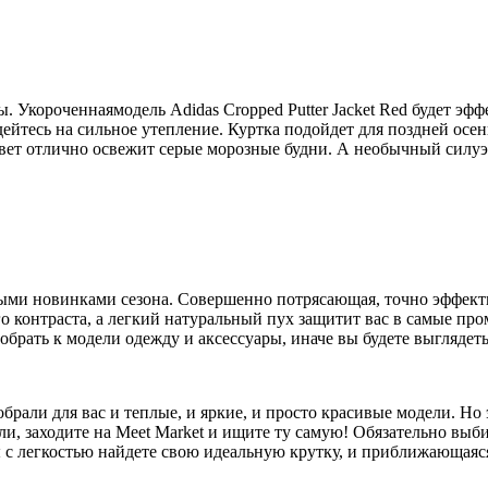
 Укороченнаямодель Adidas Cropped Putter Jacket Red будет эфф
ейтесь на сильное утепление. Куртка подойдет для поздней осен
е цвет отлично освежит серые морозные будни. А необычный сил
вными новинками сезона. Совершенно потрясающая, точно эффектн
контраста, а легкий натуральный пух защитит вас в самые пром
добрать к модели одежду и аксессуары, иначе вы будете выгляд
али для вас и теплые, и яркие, и просто красивые модели. Но эт
и, заходите на Meet Market и ищите ту самую! Обязательно выби
 с легкостью найдете свою идеальную крутку, и приближающаяся