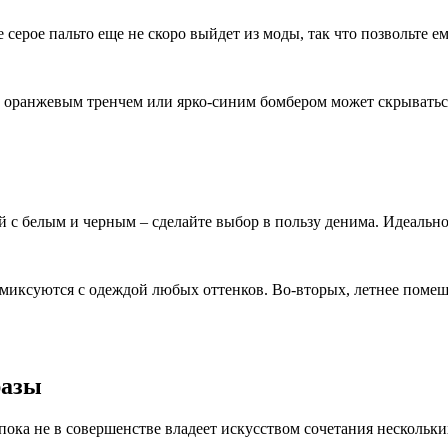
серое пальто еще не скоро выйдет из моды, так что позвольте е
од оранжевым тренчем или ярко-синим бомбером может скрыватьс
й с белым и черным – сделайте выбор в пользу денима. Идеально
миксуются с одеждой любых оттенков. Во-вторых, летнее помеша
разы
ока не в совершенстве владеет искусством сочетания нескольки