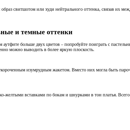
ш образ свитшотом или худи нейтрального оттенка, связав их ме
ьные и темные оттенки
ном аутфите больше двух цветов – попробуйте поиграть с пастел
енно можно выводить в более яркую плоскость.
укороченным изумрудным жакетом. Вместо них могла быть пароч
ко-желтыми вставками по бокам и шнурками в тон платья. Всего