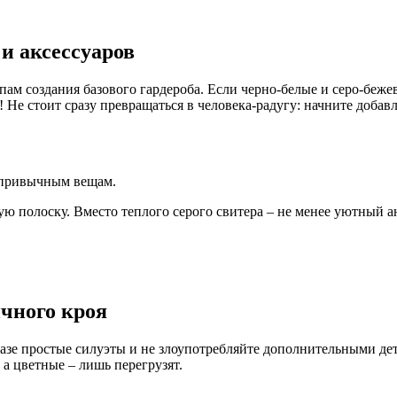
и аксессуаров
м создания базового гардероба. Если черно-белые и серо-бежев
! Не стоит сразу превращаться в человека-радугу: начните добав
у привычным вещам.
ую полоску. Вместо теплого серого свитера – не менее уютный 
чного кроя
разе простые силуэты и не злоупотребляйте дополнительными д
а цветные – лишь перегрузят.