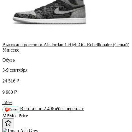
Высокие кроссовки Air Jordan 1 High OG Rebellionaire (Серый)
Унисекс
Обувь
3-9 сентября
24 516 ₽
9 983 ₽
-59%
В сплит по 2 496 ₽
без переплат
Сплит
Я
MP
Meet
Price