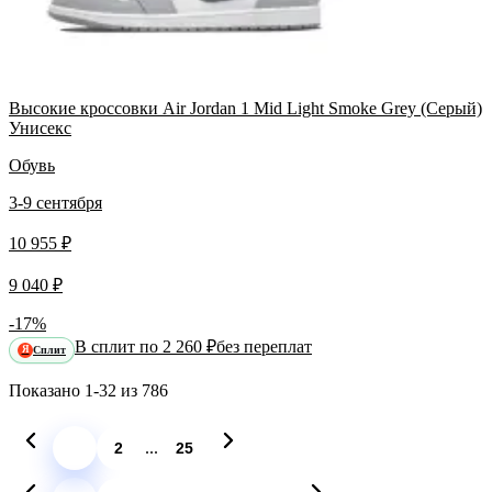
Высокие кроссовки Air Jordan 1 Mid Light Smoke Grey (Серый)
Унисекс
Обувь
3-9 сентября
10 955 ₽
9 040 ₽
-17%
В сплит по 2 260 ₽
без переплат
Сплит
Я
Показано
1-32
из
786
...
1
2
25