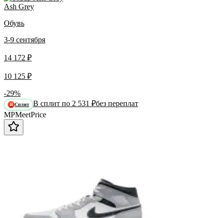
Ash Grey
Обувь
3-9 сентября
14 172 ₽
10 125 ₽
-29%
В сплит по 2 531 ₽
без переплат
Сплит
Я
MP
Meet
Price