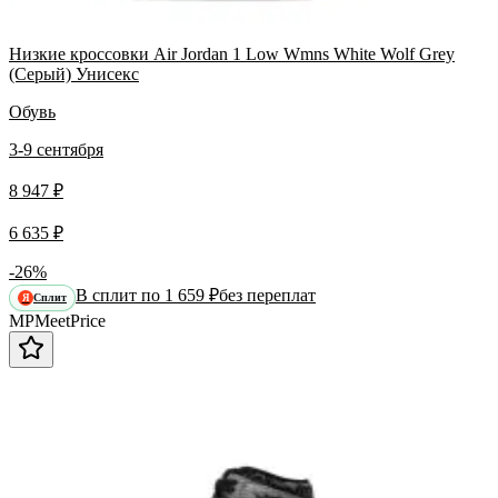
Низкие кроссовки Air Jordan 1 Low Wmns White Wolf Grey
(Серый) Унисекс
Обувь
3-9 сентября
8 947 ₽
6 635 ₽
-26%
В сплит по 1 659 ₽
без переплат
Сплит
Я
MP
Meet
Price