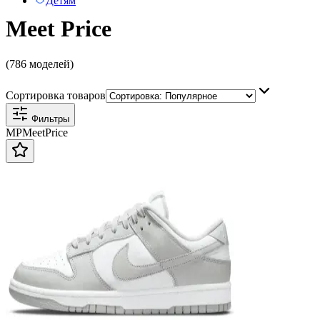
Детям
Meet Price
(786 моделей)
Сортировка товаров
Фильтры
MP
Meet
Price