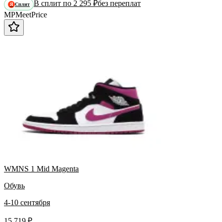
В сплит по 2 295 ₽
без переплат
Сплит
Я
MP
Meet
Price
WMNS 1 Mid Magenta
Обувь
4-10 сентября
15 719 ₽