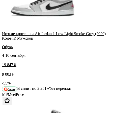
Низкие кроссовки Air Jordan 1 Low Light Smoke Grey (2020)
(Серый) Мужской
Обувь
4-10 сентября
19 847 ₽
9 003 ₽
-55%
В сплит по 2 251 ₽
без переплат
Сплит
Я
MP
Meet
Price