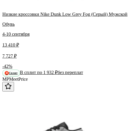
Низкие кроссовки Nike Dunk Low Grey Fog (Серый) Мужской
Обувь
4-10 сентября
13 410 ₽
7 727 ₽
-42%
В сплит по 1 932 ₽
без переплат
Сплит
Я
MP
Meet
Price