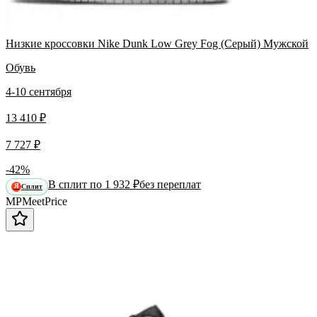
Низкие кроссовки Nike Dunk Low Grey Fog (Серый) Мужской
Обувь
4-10 сентября
13 410 ₽
7 727 ₽
-42%
В сплит по 1 932 ₽
без переплат
Сплит
Я
MP
Meet
Price