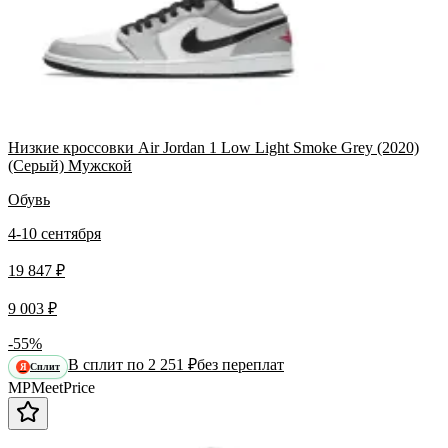
Низкие кроссовки Air Jordan 1 Low Light Smoke Grey (2020)
(Серый) Мужской
Обувь
4-10 сентября
19 847 ₽
9 003 ₽
-55%
В сплит по 2 251 ₽
без переплат
Сплит
Я
MP
Meet
Price