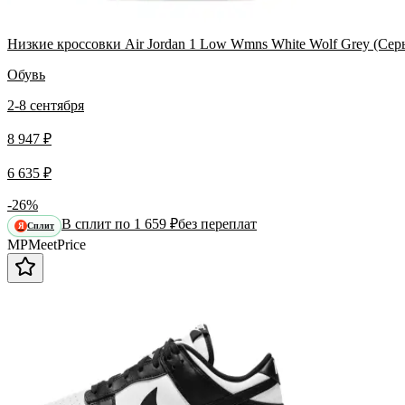
Низкие кроссовки Air Jordan 1 Low Wmns White Wolf Grey (Сер
Обувь
2-8 сентября
8 947 ₽
6 635 ₽
-26%
В сплит по 1 659 ₽
без переплат
Сплит
Я
MP
Meet
Price