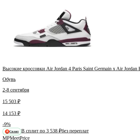
Высокие кроссовки Air Jordan 4 Paris Saint Germain x Air Jorda
Обувь
2-8 сентября
15 503 ₽
14 153 ₽
-9%
В сплит по 3 538 ₽
без переплат
Сплит
Я
MP
Meet
Price