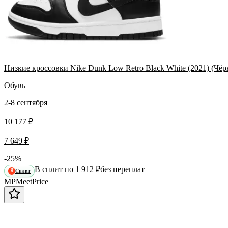
Низкие кроссовки Nike Dunk Low Retro Black White (2021) (Ч
Обувь
2-8 сентября
10 177 ₽
7 649 ₽
-25%
В сплит по 1 912 ₽
без переплат
Сплит
Я
MP
Meet
Price