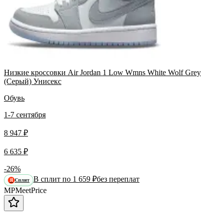
Низкие кроссовки Air Jordan 1 Low Wmns White Wolf Grey
(Серый) Унисекс
Обувь
1-7 сентября
8 947 ₽
6 635 ₽
-26%
В сплит по 1 659 ₽
без переплат
Сплит
Я
MP
Meet
Price