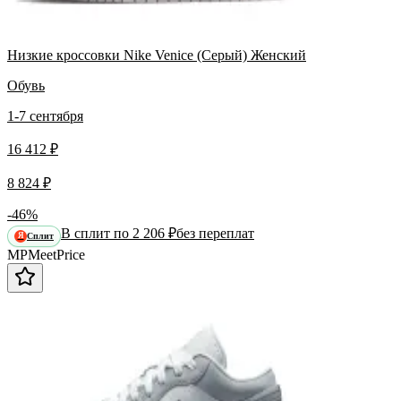
Низкие кроссовки Nike Venice (Серый) Женский
Обувь
1-7 сентября
16 412 ₽
8 824 ₽
-46%
В сплит по 2 206 ₽
без переплат
Сплит
Я
MP
Meet
Price