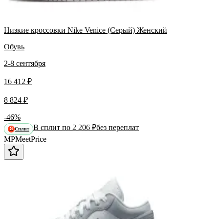
Низкие кроссовки Nike Venice (Серый) Женский
Обувь
2-8 сентября
16 412 ₽
8 824 ₽
-46%
В сплит по 2 206 ₽
без переплат
Сплит
Я
MP
Meet
Price