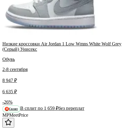
Низкие кроссовки Air Jordan 1 Low Wmns White Wolf Grey
(Серый) Унисекс
Обувь
2-8 сентября
8 947 ₽
6 635 ₽
-26%
В сплит по 1 659 ₽
без переплат
Сплит
Я
MP
Meet
Price