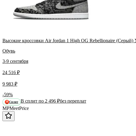
Высокие кроссовки Air Jordan 1 High OG Rebellionaire (Серый)
Обувь
3-9 сентября
24 516 ₽
9 983 ₽
-59%
В сплит по 2 496 ₽
без переплат
Сплит
Я
MP
Meet
Price