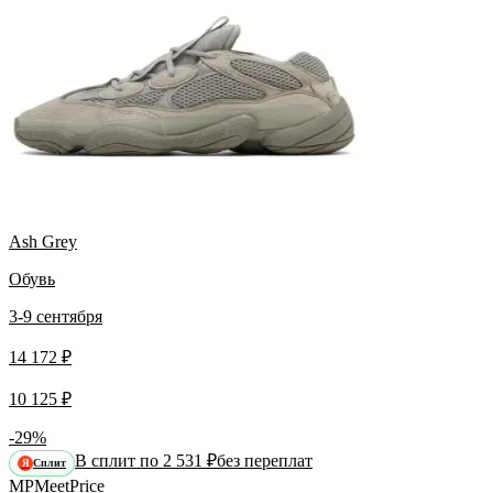
Ash Grey
Обувь
3-9 сентября
14 172 ₽
10 125 ₽
-29%
В сплит по 2 531 ₽
без переплат
Сплит
Я
MP
Meet
Price