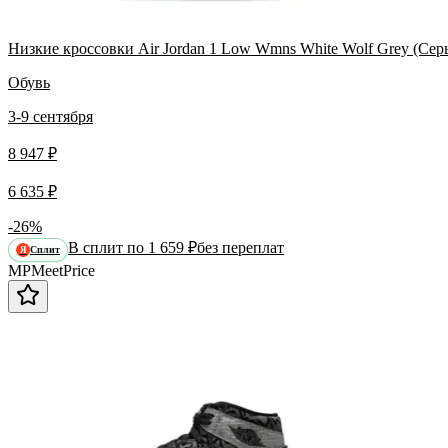
Низкие кроссовки Air Jordan 1 Low Wmns White Wolf Grey (Сер
Обувь
3-9 сентября
8 947 ₽
6 635 ₽
-26%
В сплит по 1 659 ₽
без переплат
Сплит
Я
MP
Meet
Price