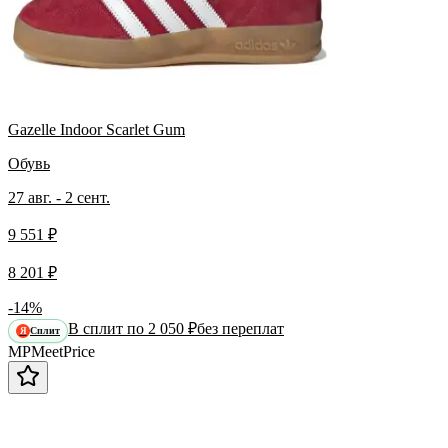
Gazelle Indoor Scarlet Gum
Обувь
27 авг. - 2 сент.
9 551 ₽
8 201 ₽
-14%
В сплит по 2 050 ₽
без переплат
Сплит
Я
MP
Meet
Price