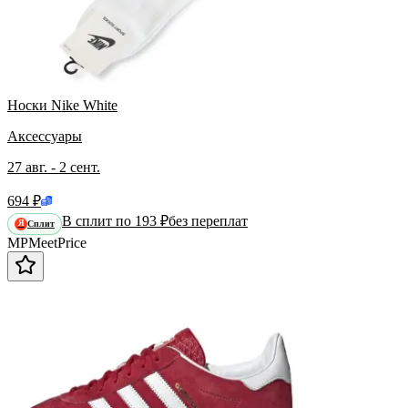
Носки Nike White
Аксессуары
27 авг. - 2 сент.
694 ₽
В сплит по 193 ₽
без переплат
Сплит
Я
MP
Meet
Price